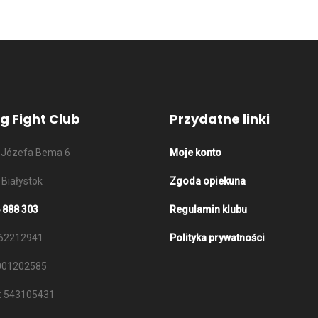
ng Fight Club
Przydatne linki
n. Józefa Bema 6
Moje konto
 Białystok
Zgoda opiekuna
 888 303
Regulamin klubu
662212941
Polityka prywatności
001202585
: 543105431