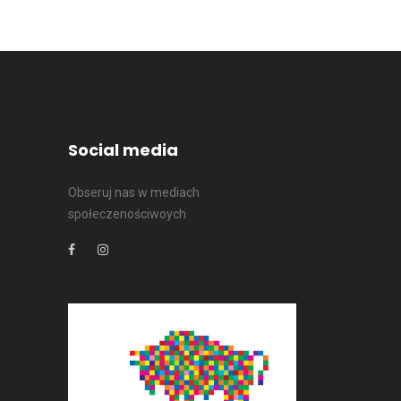
Social media
Obseruj nas w mediach
społeczenościwoych