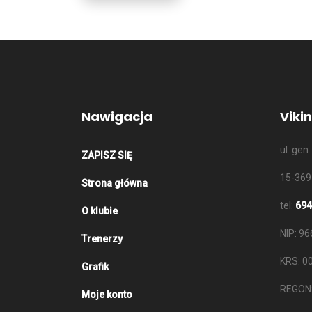
Nawigacja
Viki
ul. ge
ZAPISZ SIĘ
15-369
Strona główna
tel:
694
O klubie
NIP: 9
Trenerzy
KRS: 0
Grafik
REGON
Moje konto