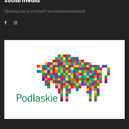
Social media
Obseruj nas w mediach społeczenościwoych